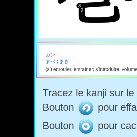
カン
ま-く; まき
(s') enrouler; entraîner; s'introduire; volum
Tracez le kanji sur l
Bouton
pour effa
Bouton
pour cach