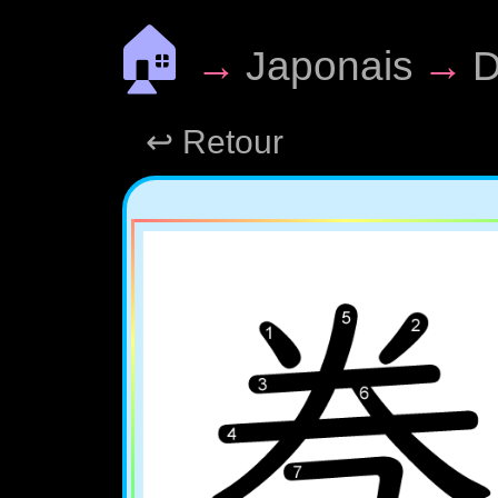
🏠
→
Japonais
→
D
↩ Retour