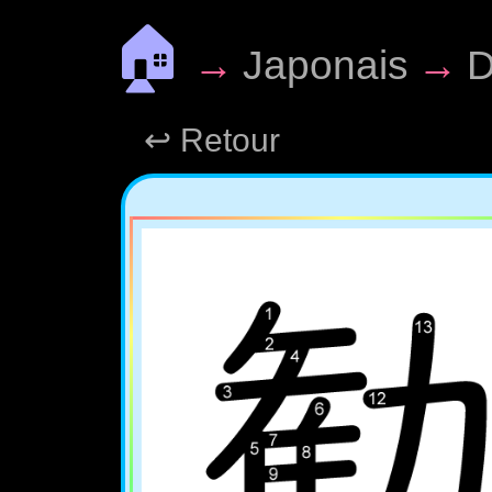
🏠
→
Japonais
→
D
↩ Retour