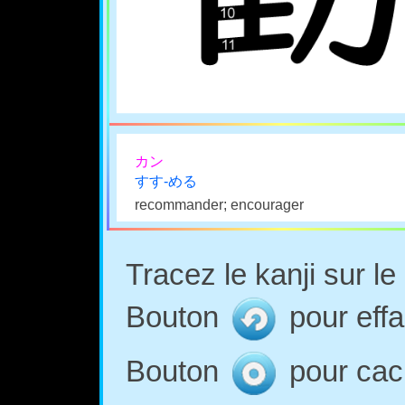
カン
すす-める
recommander; encourager
Tracez le kanji sur l
Bouton
pour effa
Bouton
pour cach