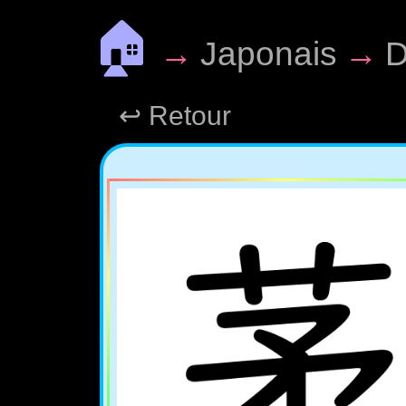
🏠
→
Japonais
→
D
↩ Retour