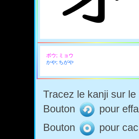
ボウ; ミョウ
かや; ちがや
Tracez le kanji sur l
Bouton
pour effa
Bouton
pour cach