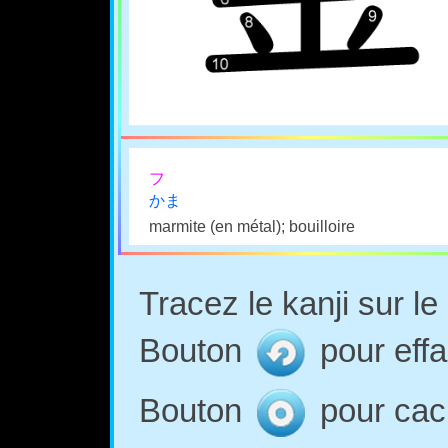
フ
かま
marmite (en métal); bouilloire
Tracez le kanji sur l
Bouton
pour effa
Bouton
pour cach