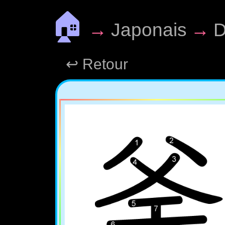
🏠
→
Japonais
→
D
↩ Retour