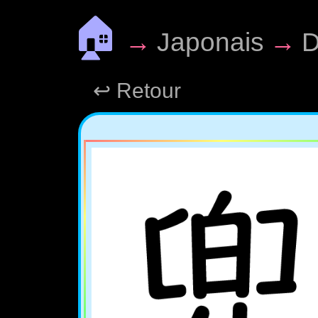
🏠
→
Japonais
→
D
↩ Retour