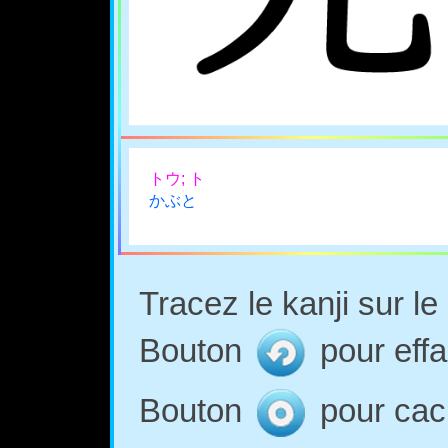
トウ; ト
かぶと
Tracez le kanji sur l
Bouton
pour effa
Bouton
pour cach