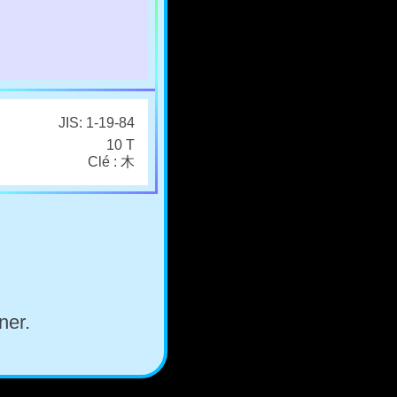
JIS: 1-19-84
10 T
Clé : 木
ner.