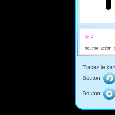
かぶ
souche; action; 
Tracez le kan
Bouton
Bouton