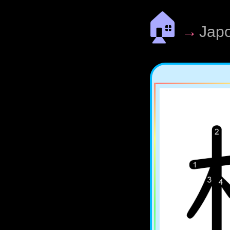
🏠
→
Jap