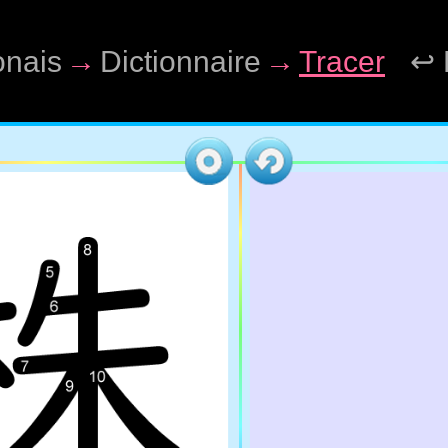
onais
→
Dictionnaire
→
Tracer
↩ 