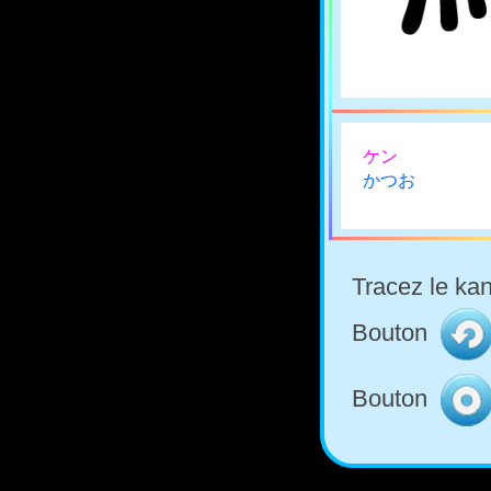
ケン
かつお
Tracez le kan
Bouton
Bouton