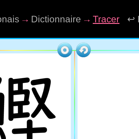
onais
→
Dictionnaire
→
Tracer
↩ 