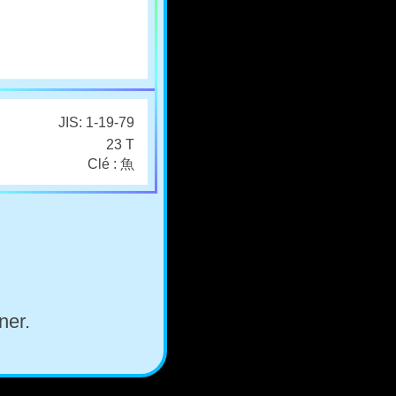
JIS: 1-19-79
23 T
Clé : 魚
ner.