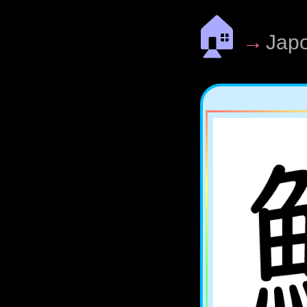
🏠
→
Jap