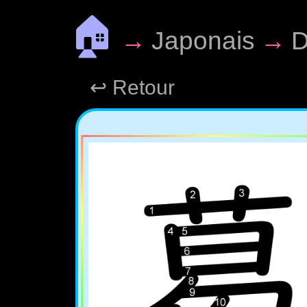
🏠
→
Japonais
→
D
↩ Retour