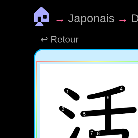
🏠
→
Japonais
→
D
↩ Retour