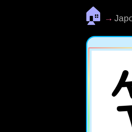
🏠
→
Jap