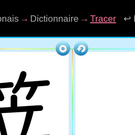
onais
→
Dictionnaire
→
Tracer
↩ 