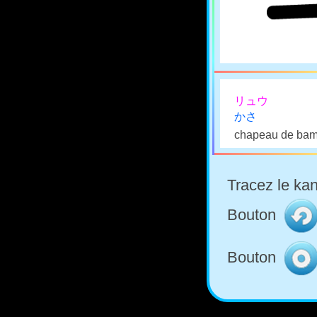
リュウ
かさ
chapeau de ba
Tracez le kan
Bouton
Bouton