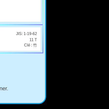
JIS: 1-19-62
11 T
Clé : 竹
ner.