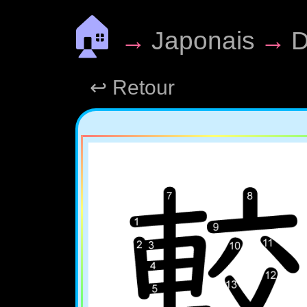
🏠
→
Japonais
→
D
↩ Retour