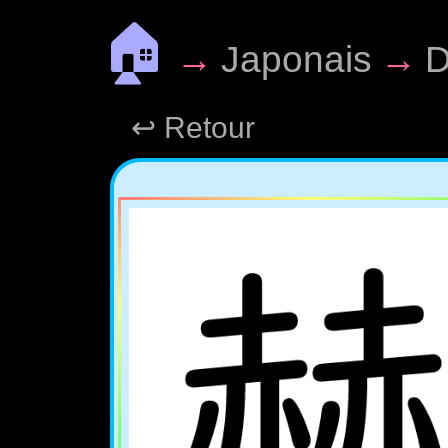
🏠
→
Japonais
→
D
↩ Retour