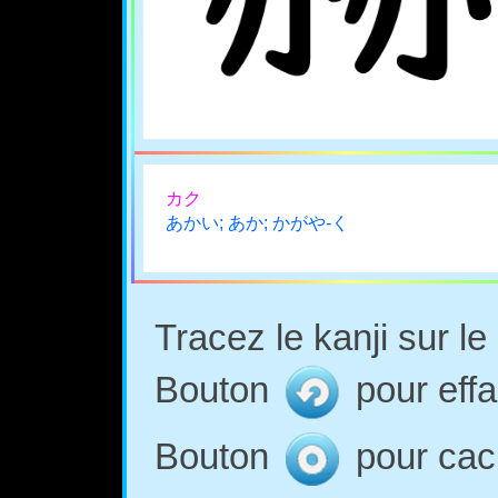
カク
あかい; あか; かがや-く
Tracez le kanji sur l
Bouton
pour effa
Bouton
pour cach