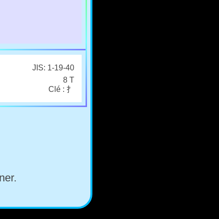
JIS: 1-19-40
8 T
Clé : 扌
ner.