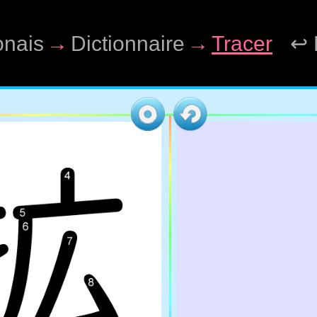
onais
→
Dictionnaire
→
Tracer
↩ 