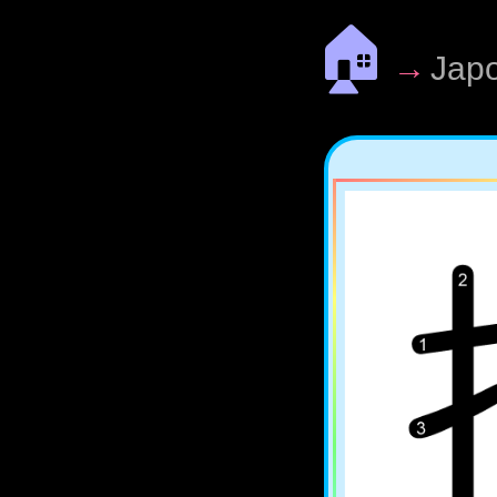
🏠
→
Jap