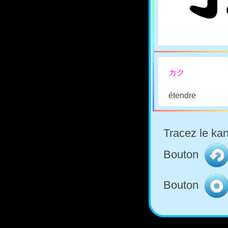
カク
étendre
Tracez le kan
Bouton
Bouton