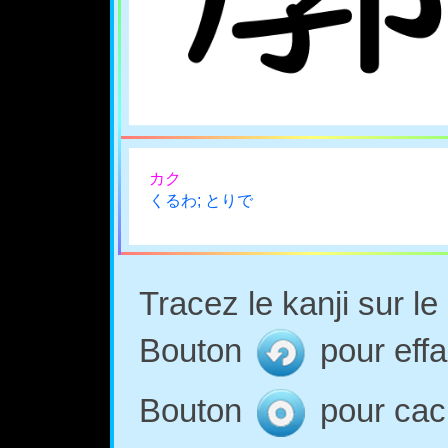
カク
くるわ; とりで
Tracez le kanji sur l
Bouton
pour effa
Bouton
pour cach