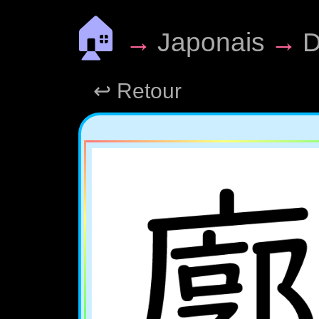
🏠
→
Japonais
→
D
↩ Retour