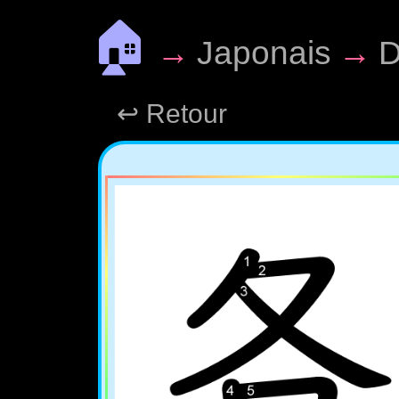
🏠
→
Japonais
→
D
↩ Retour