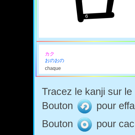
カク
おのおの
chaque
Tracez le kanji sur l
Bouton
pour effa
Bouton
pour cach