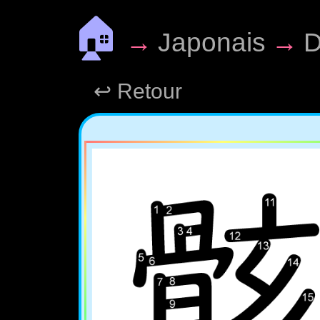
🏠
→
Japonais
→
D
↩ Retour