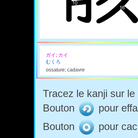
ガイ; カイ
むくろ
ossature; cadavre
Tracez le kanji sur l
Bouton
pour effa
Bouton
pour cach