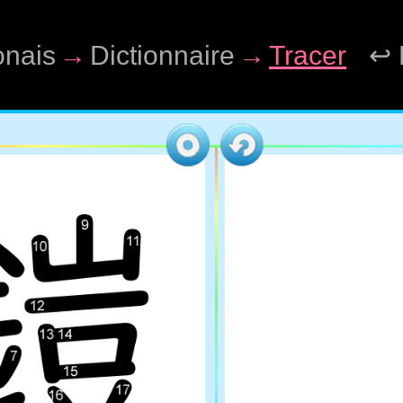
onais
→
Dictionnaire
→
Tracer
↩ 