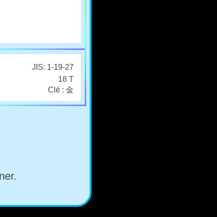
JIS: 1-19-27
18 T
Clé : 金
ner.