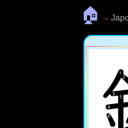
🏠
→
Jap