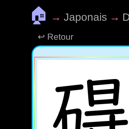
🏠
→
Japonais
→
D
↩ Retour