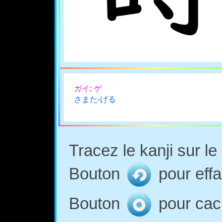
ガイ; ゲ
さまた-げる
Tracez le kanji sur l
Bouton
pour effa
Bouton
pour cach