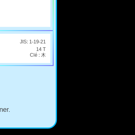
JIS: 1-19-21
14 T
Clé : 木
ner.