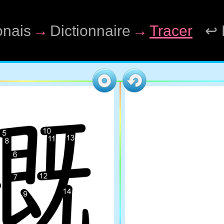
onais
→
Dictionnaire
→
Tracer
↩ 