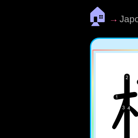
🏠
→
Jap