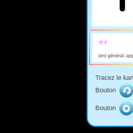
ガイ
(en) général; ap
Tracez le kan
Bouton
Bouton