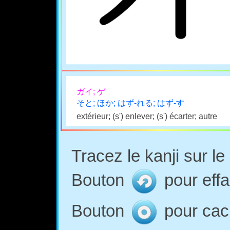
ガイ; ゲ
そと; ほか; はず-れる; はず-す
extérieur; (s') enlever; (s') écarter; autre
Tracez le kanji sur l
Bouton
pour effa
Bouton
pour cach