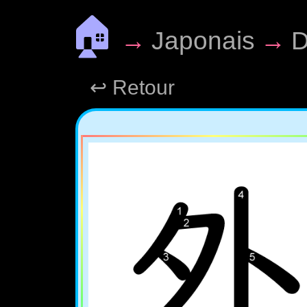
🏠
→
Japonais
→
D
↩ Retour