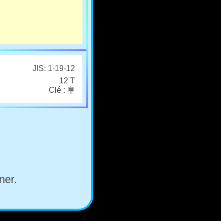
JIS: 1-19-12
12 T
Clé : 阜
ner.