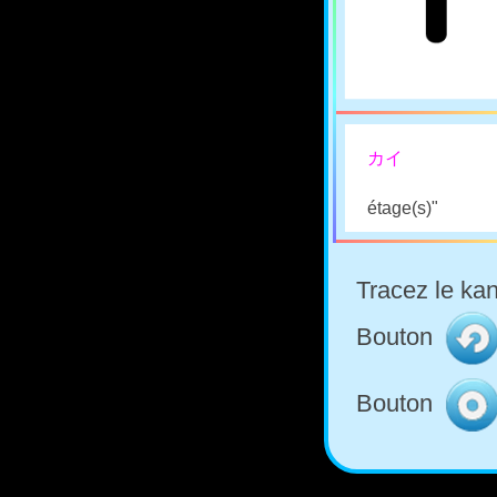
カイ
étage(s)"
Tracez le kan
Bouton
Bouton