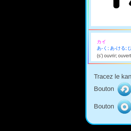
カイ
あ-く; あ-ける;
(s') ouvrir; ouver
Tracez le kan
Bouton
Bouton