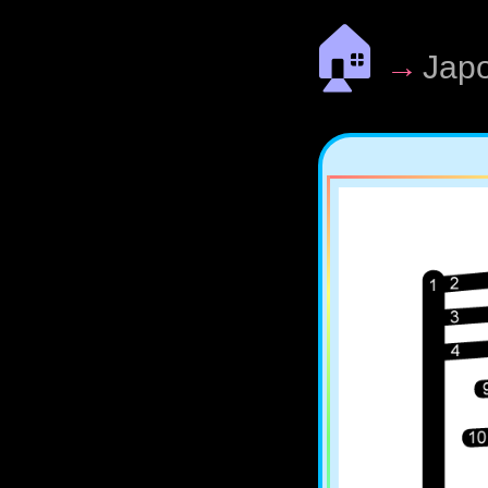
🏠
→
Jap