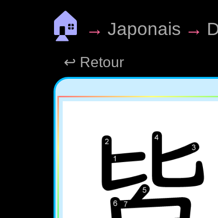
🏠
→
Japonais
→
D
↩ Retour