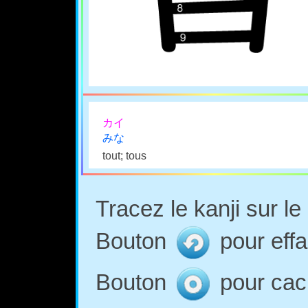
カイ
みな
tout; tous
Tracez le kanji sur l
Bouton
pour effa
Bouton
pour cach