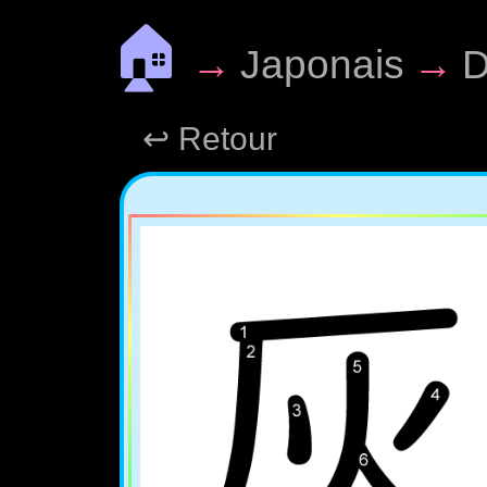
🏠
→
Japonais
→
D
↩ Retour