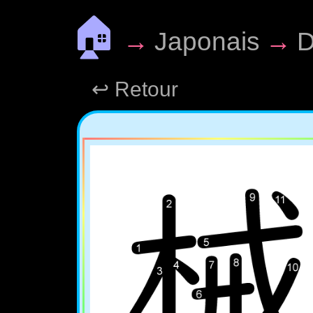
🏠
→
Japonais
→
D
↩ Retour