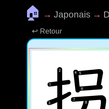
🏠
→
Japonais
→
D
↩ Retour