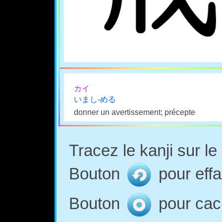
カイ
いまし-める
donner un avertissement; précepte
Tracez le kanji sur l
Bouton
pour effa
Bouton
pour cach