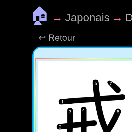
🏠
→
Japonais
→
D
↩ Retour