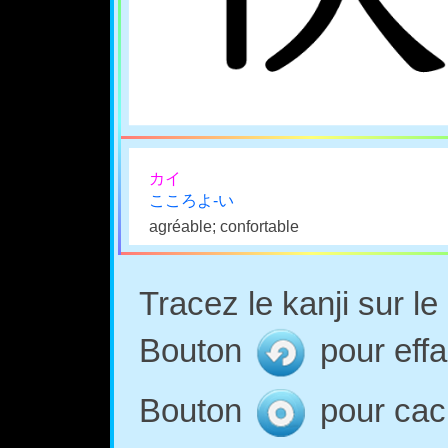
カイ
こころよ-い
agréable; confortable
Tracez le kanji sur l
Bouton
pour effa
Bouton
pour cach