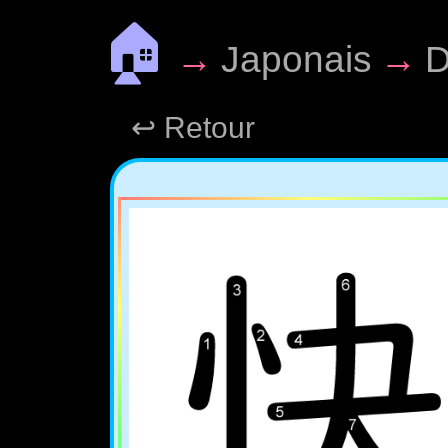
🏠
→
Japonais
→
D
↩ Retour