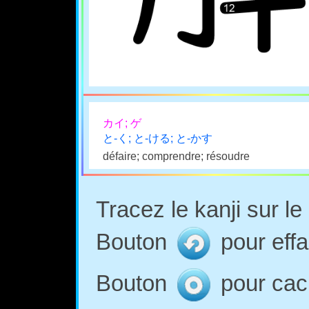
カイ; ゲ
と-く; と-ける; と-かす
défaire; comprendre; résoudre
Tracez le kanji sur l
Bouton
pour effa
Bouton
pour cach