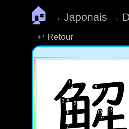
🏠
→
Japonais
→
D
↩ Retour