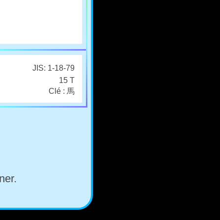
JIS: 1-18-79
15 T
Clé : 馬
ner.