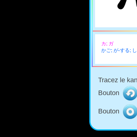
カ; ガ
かご; が-する; 
Tracez le kan
Bouton
Bouton