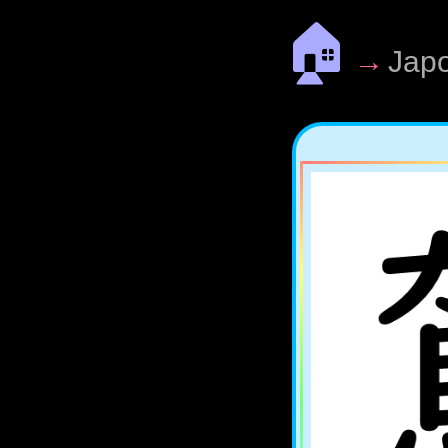
🏠
→
Jap