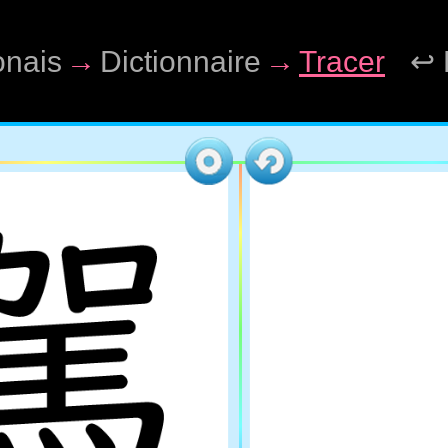
onais
→
Dictionnaire
→
Tracer
↩ 