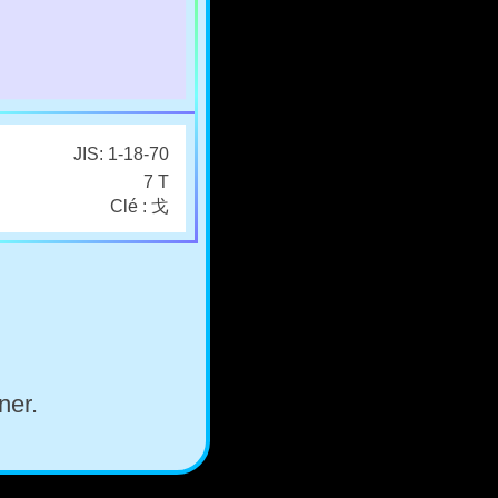
JIS: 1-18-70
7 T
Clé : 戈
ner.