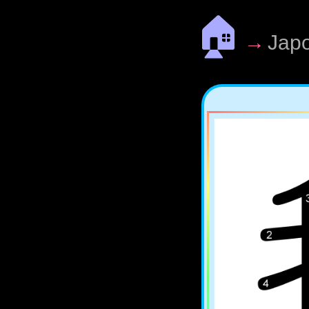
🏠
→
Jap