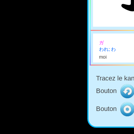
ガ
われ; わ
moi
Tracez le kan
Bouton
Bouton