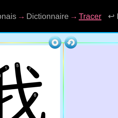
onais
→
Dictionnaire
→
Tracer
↩ 