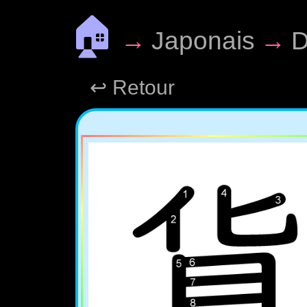
🏠
→
Japonais
→
D
↩ Retour