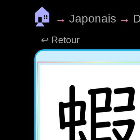
🏠
→
Japonais
→
D
↩ Retour