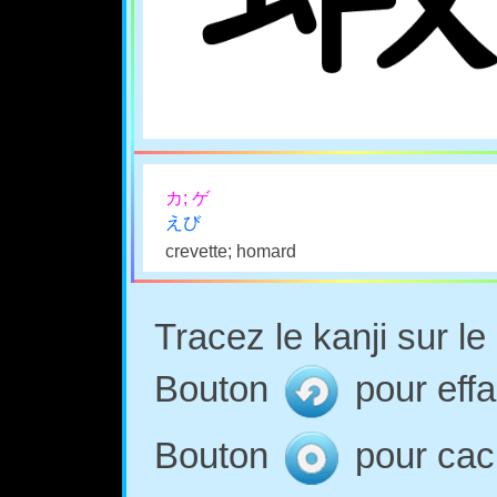
カ; ゲ
えび
crevette; homard
Tracez le kanji sur l
Bouton
pour effa
Bouton
pour cach