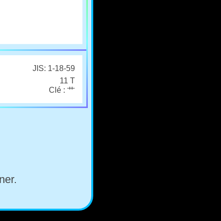
JIS: 1-18-59
11 T
Clé : 艹
ner.