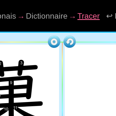
onais
→
Dictionnaire
→
Tracer
↩ 