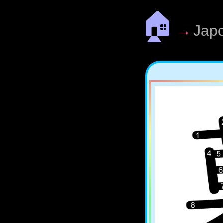
🏠
→
Jap