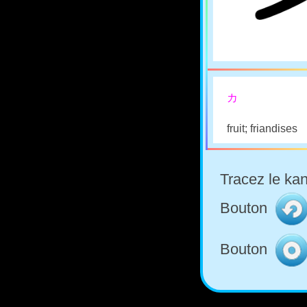
カ
fruit; friandises
Tracez le kan
Bouton
Bouton