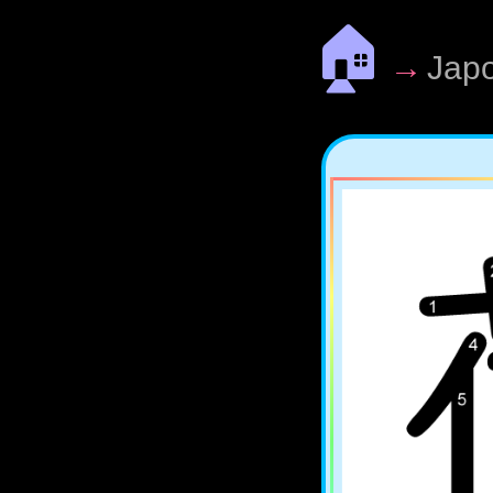
🏠
→
Jap