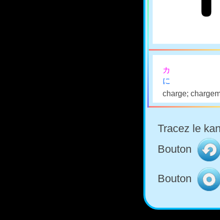
カ
に
charge; charge
Tracez le kan
Bouton
Bouton