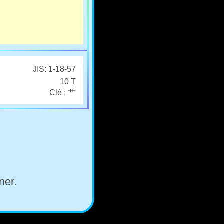
JIS: 1-18-57
10 T
Clé : 艹
ner.