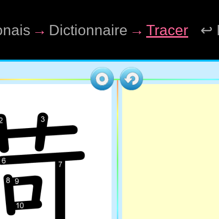
onais
→
Dictionnaire
→
Tracer
↩ 