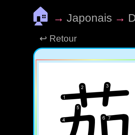
🏠
→
Japonais
→
D
↩ Retour