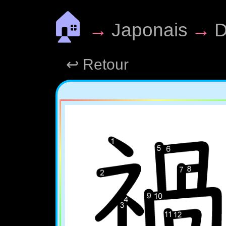
🏠
→
Japonais
→
D
↩ Retour