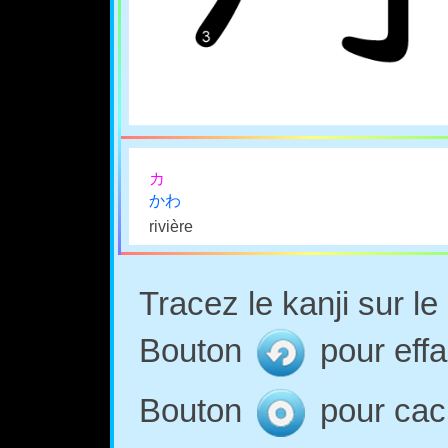
カ
かわ
rivière
Tracez le kanji sur l
Bouton
pour effa
Bouton
pour cach