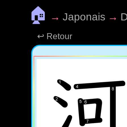
🏠
→
Japonais
→
D
↩ Retour