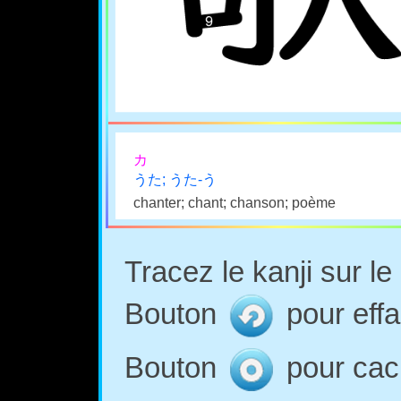
カ
うた; うた-う
chanter; chant; chanson; poème
Tracez le kanji sur l
Bouton
pour effa
Bouton
pour cach