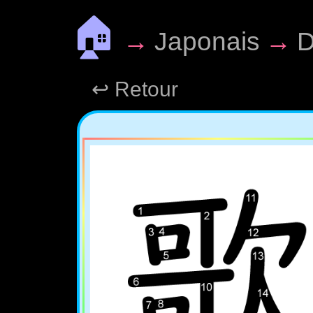
🏠
→
Japonais
→
D
↩ Retour