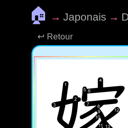
🏠
→
Japonais
→
D
↩ Retour