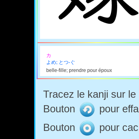
カ
よめ; とつ-ぐ
belle-fille; prendre pour époux
Tracez le kanji sur l
Bouton
pour effa
Bouton
pour cach