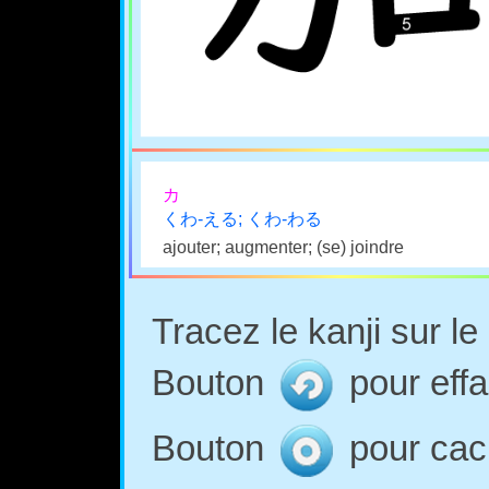
カ
くわ-える; くわ-わる
ajouter; augmenter; (se) joindre
Tracez le kanji sur l
Bouton
pour effa
Bouton
pour cach