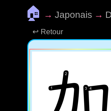
🏠
→
Japonais
→
D
↩ Retour