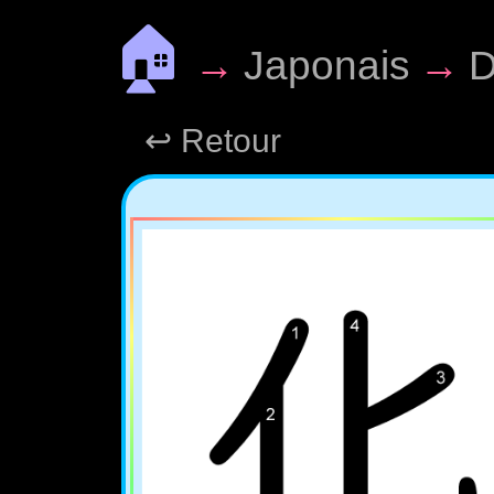
🏠
→
Japonais
→
D
↩ Retour