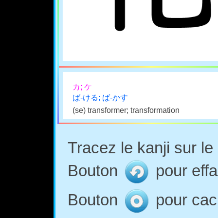
カ; ケ
ば-ける; ば-かす
(se) transformer; transformation
Tracez le kanji sur l
Bouton
pour effa
Bouton
pour cach