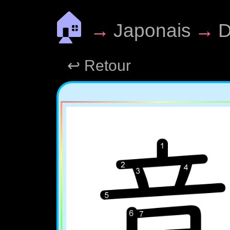
🏠
→
Japonais
→
D
↩ Retour