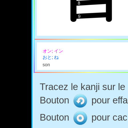
オン; イン
おと; ね
son
Tracez le kanji sur l
Bouton
pour effa
Bouton
pour cach