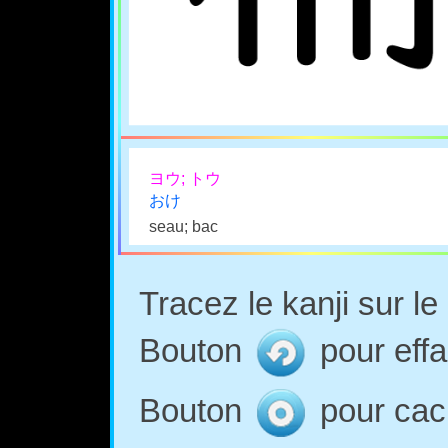
ヨウ; トウ
おけ
seau; bac
Tracez le kanji sur l
Bouton
pour effa
Bouton
pour cach