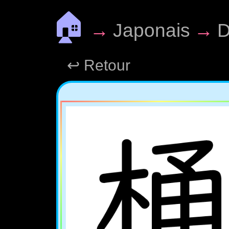
🏠
→
Japonais
→
D
↩ Retour