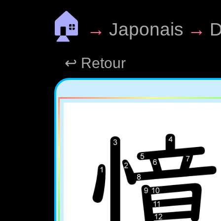
🏠
→
Japonais
→
D
↩ Retour