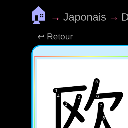
🏠
→
Japonais
→
D
↩ Retour