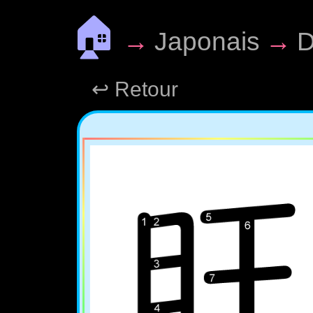
🏠
→
Japonais
→
D
↩ Retour