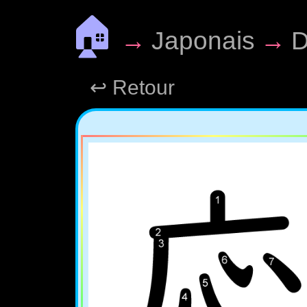
🏠
→
Japonais
→
D
↩ Retour