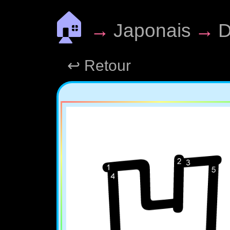
🏠
→
Japonais
→
D
↩ Retour