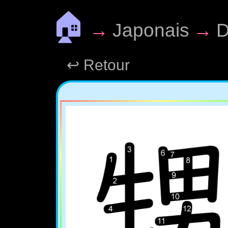
🏠
→
Japonais
→
D
↩ Retour