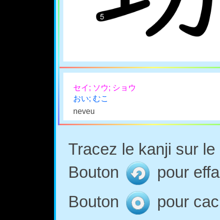
セイ; ソウ; ショウ
おい; むこ
neveu
Tracez le kanji sur l
Bouton
pour effa
Bouton
pour cach